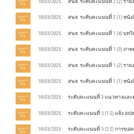
18/03/2025
สนจ. ระดับคะแนนที่ 2 (2) ร
เอกสาร
ITA
18/03/2025
สนจ. ระดับคะแนนที่ 2 (1) หน
เอกสาร
ITA
18/03/2025
สนจ. ระดับคะแนนที่ 1 (4) บทว
เอกสาร
ITA
18/03/2025
สนจ. ระดับคะแนนที่ 1 (3) ภ
เอกสาร
ITA
18/03/2025
สนจ. ระดับคะแนนที่ 1 (2) ร
เอกสาร
ITA
18/03/2025
สนจ. ระดับคะแนนที่ 1 (1) หน
เอกสาร
ITA
18/03/2025
ระดับคะแนนที่ 3 แนวทางและ
เอกสาร
ITA
18/03/2025
ระดับคะแนนที่ 5 (1-2) แจ้ง อป
เอกสาร
ITA
18/03/2025
ระดับคะแนนที่ 5 (2-2) การขอ
เอกสาร
ITA