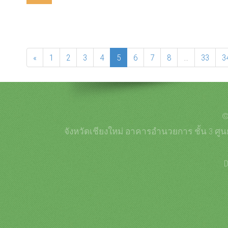
«
1
2
3
4
5
6
7
8
...
33
3
©
จังหวัดเชียงใหม่ อาคารอำนวยการ ชั้น 3 ศูน