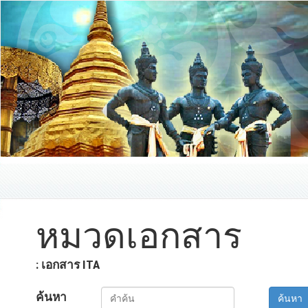
หมวดเอกสาร
: เอกสาร ITA
ค้นหา